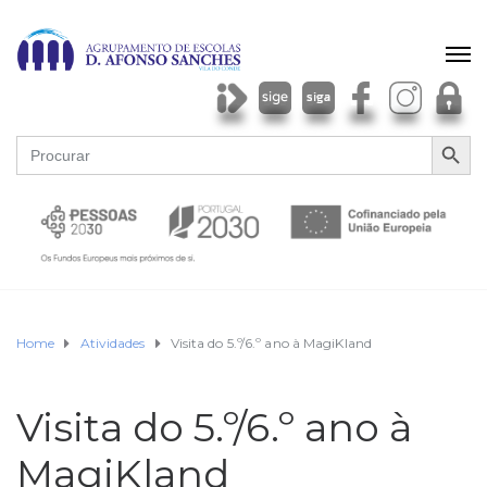
SEARCH BU
Search
for:
Home
Atividades
Visita do 5.º/6.º ano à MagiKland
Visita do 5.º/6.º ano à
MagiKland