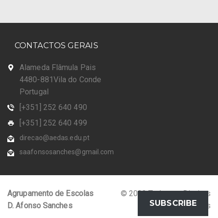
CONTACTOS GERAIS
Alameda Flâmula Pais
4480-881Vila do Conde
Portugal
[+351] 252 640 490
[+351] 252 640 499
direcao@aedas.edu.pt
saafonsosanches@gmail.com
Agrupamento de Escolas
© 2023 Todos os Direitos
SUBSCRIBE
D. Afonso Sanches
Reservados