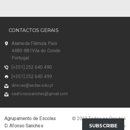
CONTACTOS GERAIS
Alameda Flâmula Pais
4480-881Vila do Conde
Portugal
[+351] 252 640 490
[+351] 252 640 499
direcao@aedas.edu.pt
saafonsosanches@gmail.com
Agrupamento de Escolas
© 2023 Todos os Direitos
D. Afonso Sanches
Reservados
SUBSCRIBE