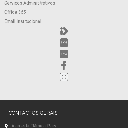
Serviços Administrativos
Office 365
Email Institucional
CONTACTOS GERAIS
Alameda Flâmula Pais