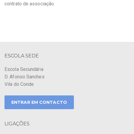
contrato de associação.
ESCOLA SEDE
Escola Secundária
D. Afonso Sanches
Vila do Conde
ENTRAR EM CONTACTO
LIGAÇÕES