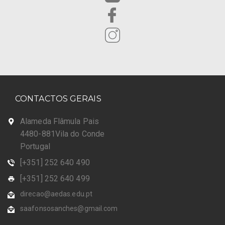
CONTACTOS GERAIS
Alameda Flâmula Pais
4480-881Vila do Conde
Portugal
[+351] 252 640 490
[+351] 252 640 499
direcao@aedas.edu.pt
saafonsosanches@gmail.com