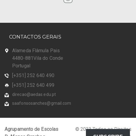
CONTACTOS GERAIS
Alameda Flâmula Pais
4480-881Vila do Conde
Portugal
[+351] 252 640 490
[+351] 252 640 499
direcao@aedas.edu.pt
saafonsosanches@gmail.com
Agrupamento de Escolas
© 2023 Todos os Direitos