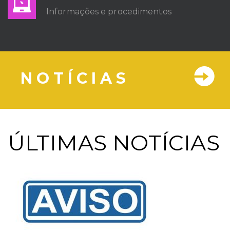
Informações e procedimentos
N O T Í C I A S
ÚLTIMAS NOTÍCIAS