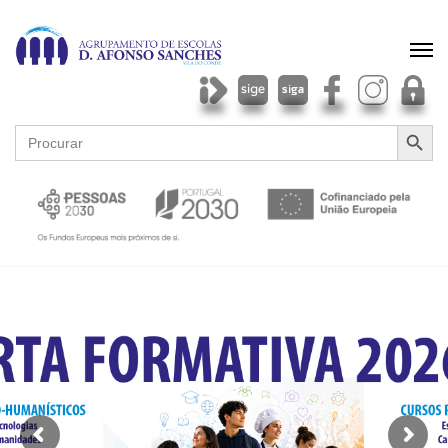
SEARCH BU
Search
for: