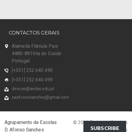
CONTACTOS GERAIS
Alameda Flâmula Pais
4480-881Vila do Conde
Portugal
[+351] 252 640 490
[+351] 252 640 499
direcao@aedas.edu.pt
saafonsosanches@gmail.com
Agrupamento de Escolas
© 2023 Todos os Direitos
SUBSCRIBE
D. Afonso Sanches
Reservados