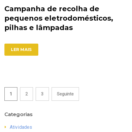
Campanha de recolha de
pequenos eletrodomésticos,
pilhas e lâmpadas
LER MAIS
Paginação
1
2
3
Seguinte
dos
Categorias
conteúdos
Atividades