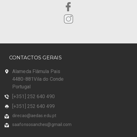
CONTACTOS GERAIS
Alameda Flâmula Pais
4480-881Vila do Conde
Portugal
[+351] 252 640 490
[+351] 252 640 499
direcao@aedas.edu.pt
saafonsosanches@gmail.com