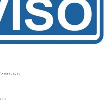
 Comunicação
maio …