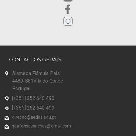
CONTACTOS GERAIS
Alameda Flâmula Pais
4480-881Vila do Conde
Portugal
[+351] 252 640 490
[+351] 252 640 499
direcao@aedas.edu.pt
saafonsosanches@gmail.com