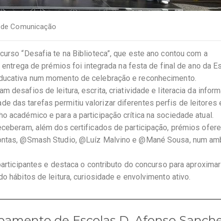
 de Comunicação
curso “Desafia te na Biblioteca”, que este ano contou com a
A entrega de prémios foi integrada na festa de final de ano da E
educativa num momento de celebração e reconhecimento.
 desafios de leitura, escrita, criatividade e literacia da infor
 das tarefas permitiu valorizar diferentes perfis de leitores 
o académico e para a participação crítica na sociedade atual.
receberam, além dos certificados de participação, prémios ofer
 contas, @Smash Studio, @Luíz Malvino e @Mané Sousa, num am
 participantes e destaca o contributo do concurso para aproxima
o hábitos de leitura, curiosidade e envolvimento ativo.
pamento de Escolas D. Afonso Sanch