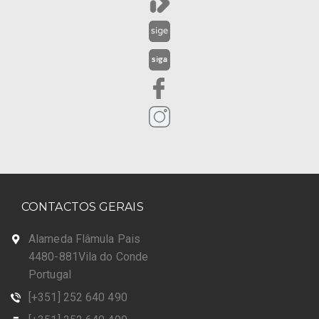
CONTACTOS GERAIS
Alameda Flâmula Pais
4480-881Vila do Conde
Portugal
[+351] 252 640 490