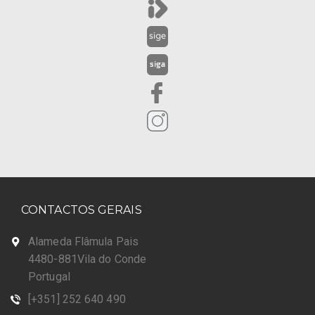
CONTACTOS GERAIS
Alameda Flâmula Pais
4480-881Vila do Conde
Portugal
[+351] 252 640 490