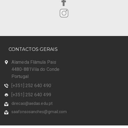
CONTACTOS GERAIS
Alameda Flâmula Pais
4480-881Vila do Conde
Portugal
[+351] 252 640 490
[+351] 252 640 499
direcao@aedas.edu.pt
saafonsosanches@gmail.com