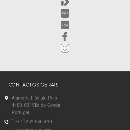
CONTACTOS GERAIS
Alameda Flâmula Pais
4480-881Vila do Conde
Portugal
[+351] 252 640 490