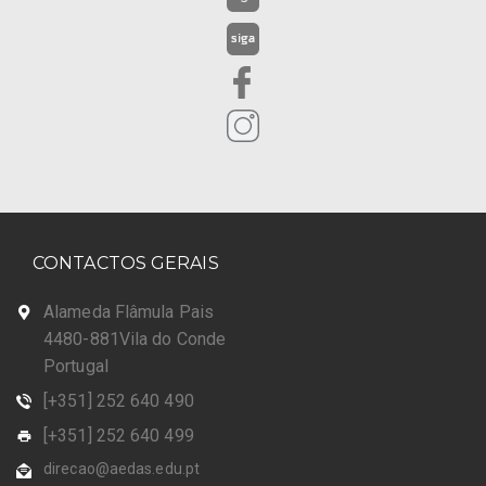
CONTACTOS GERAIS
Alameda Flâmula Pais
4480-881Vila do Conde
Portugal
[+351] 252 640 490
[+351] 252 640 499
direcao@aedas.edu.pt