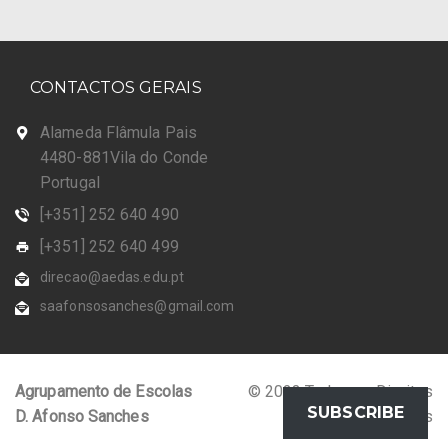
CONTACTOS GERAIS
Alameda Flâmula Pais
4480-881Vila do Conde
Portugal
[+351] 252 640 490
[+351] 252 640 499
direcao@aedas.edu.pt
saafonsosanches@gmail.com
Agrupamento de Escolas
© 2023 Todos os Direitos
SUBSCRIBE
D. Afonso Sanches
Reservados