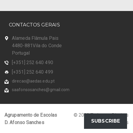
CONTACTOS GERAIS
Alameda Flâmula Pais
4480-881Vila do Conde
Portugal
[+351] 252 640 490
[+351] 252 640 499
direcao@aedas.edu.pt
saafonsosanches@gmail.com
Agrupamento de Escolas
© 2023 Todos os Direitos
SUBSCRIBE
D. Afonso Sanches
Reservados