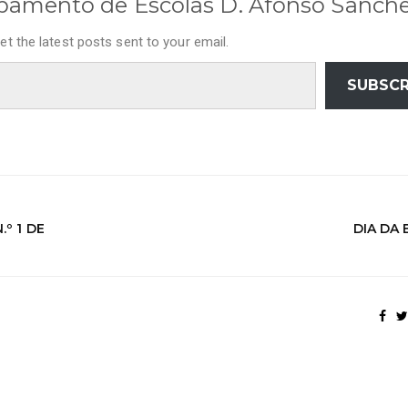
pamento de Escolas D. Afonso Sanch
et the latest posts sent to your email.
SUBSCR
º 1 DE
DIA DA