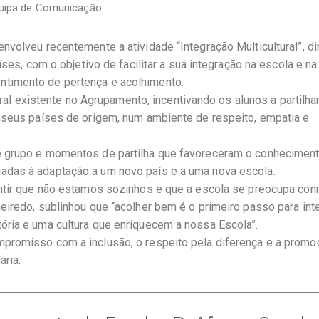
uipa de Comunicação
volveu recentemente a atividade “Integração Multicultural”, dir
íses, com o objetivo de facilitar a sua integração na escola e na
timento de pertença e acolhimento.
ural existente no Agrupamento, incentivando os alunos a partilha
s seus países de origem, num ambiente de respeito, empatia e
e grupo e momentos de partilha que favoreceram o conhecimen
adas à adaptação a um novo país e a uma nova escola.
entir que não estamos sozinhos e que a escola se preocupa con
eiredo, sublinhou que “acolher bem é o primeiro passo para int
ória e uma cultura que enriquecem a nossa Escola”.
promisso com a inclusão, o respeito pela diferença e a promo
ária.