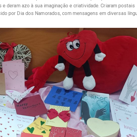
s e deram azo à sua imaginação e criatividade. Criaram postais
cido por Dia dos Namorados, com mensagens em diversas língu