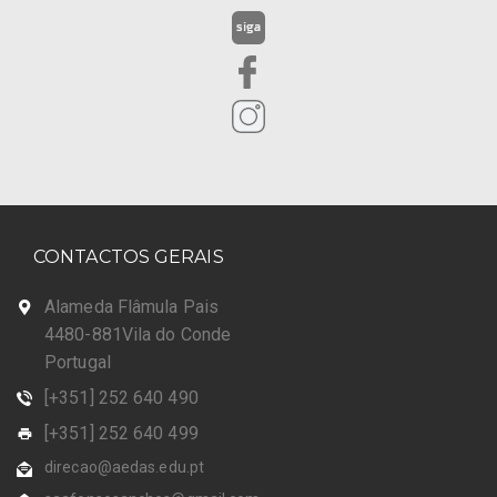
CONTACTOS GERAIS
Alameda Flâmula Pais
4480-881Vila do Conde
Portugal
[+351] 252 640 490
[+351] 252 640 499
direcao@aedas.edu.pt