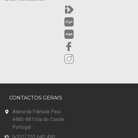
CONTACTOS GERAIS
Alameda Flâmula Pais
4480-881Vila do Conde
Portugal
[+351] 252 640 490