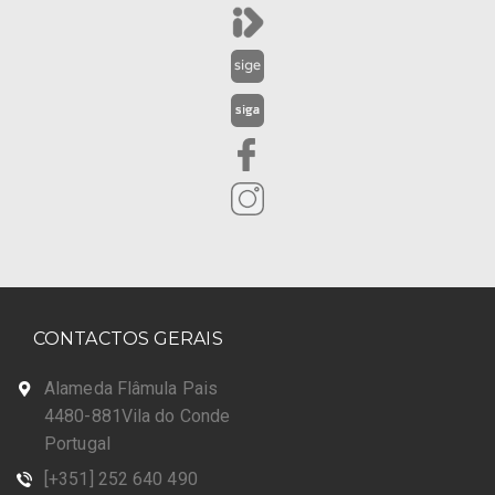
CONTACTOS GERAIS
Alameda Flâmula Pais
4480-881Vila do Conde
Portugal
[+351] 252 640 490