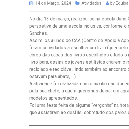
14 de Março, 2024
Atividades
by
Equip
No dia 13 de março, realizou-se na escola Julio-S
perspetiva de uma escola inclusiva, conforme o
Sanches.
Assim, os alunos do CAA (Centro de Apoio à Apre
foram convidados a escolher um livro (quer pelo 
cores das capas dos livros escolhidos e todo o 
livro para, assim, os jovens estilistas criarem o
reciclado e reciclável, indo também ao encontro d
estavam para abate, …).
A atividade foi realizada com o auxílio das doc
pela sua chefe, a quem queremos deixar um agr
modelos apresentados.
Foi uma festa feita de alguma “vergonha” na hor
que assistiram ao desfile, sobretudo dos pares 