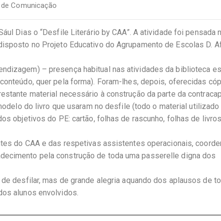
a de Comunicação
ául Dias o “Desfile Literário by CAA”. A atividade foi pensada 
 disposto no Projeto Educativo do Agrupamento de Escolas D. 
ndizagem) – presença habitual nas atividades da biblioteca es
conteúdo, quer pela forma). Foram-lhes, depois, oferecidas cóp
restante material necessário à construção da parte da contraca
 modelo do livro que usaram no desfile (todo o material utilizado
os objetivos do PE: cartão, folhas de rascunho, folhas de livro
entes do CAA e das respetivas assistentes operacionais, coord
adecimento pela construção de toda uma passerelle digna dos
a de desfilar, mas de grande alegria aquando dos aplausos de t
dos alunos envolvidos.