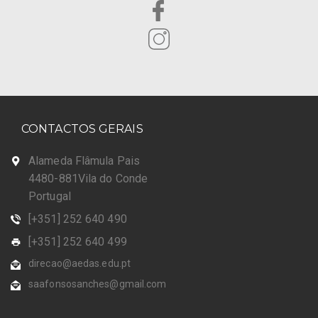
CONTACTOS GERAIS
Alameda Flâmula Pais
4480-881Vila do Conde
Portugal
[+351] 252 640 490
[+351] 252 640 499
direcao@aedas.edu.pt
saafonsosanches@gmail.com