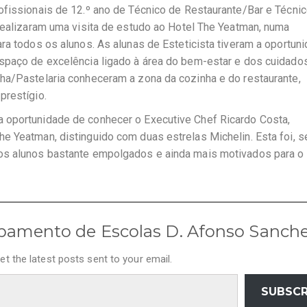
ofissionais de 12.º ano de Técnico de Restaurante/Bar e Técni
 realizaram uma visita de estudo ao Hotel The Yeatman, numa
ra todos os alunos. As alunas de Esteticista tiveram a oportun
espaço de excelência ligado à área do bem-estar e dos cuidado
ha/Pastelaria conheceram a zona da cozinha e do restaurante,
prestígio.
 oportunidade de conhecer o Executive Chef Ricardo Costa,
e Yeatman, distinguido com duas estrelas Michelin. Esta foi, 
 os alunos bastante empolgados e ainda mais motivados para o
pamento de Escolas D. Afonso Sanch
et the latest posts sent to your email.
SUBSCR