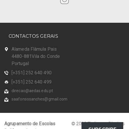
CONTACTOS GERAIS
Alameda Flâmula Pais
4480-881Vila do Conde
Portugal
[+351] 252 640 490
[+351] 252 640 499
direcao@aedas.edu.pt
saafonsosanches@gmail.com
Agrupamento de Escolas
© 2023 Todos os Direitos