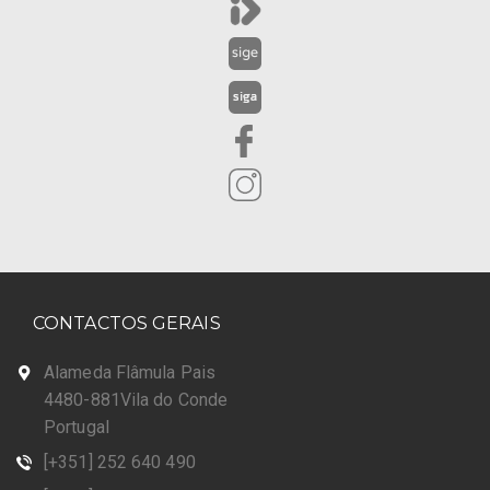
CONTACTOS GERAIS
Alameda Flâmula Pais
4480-881Vila do Conde
Portugal
[+351] 252 640 490