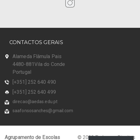
CONTACTOS GERAIS
Alameda Flâmula Pais
4480-881Vila do Conde
Portugal
[+351] 252 640 490
[+351] 252 640 499
direcao@aedas.edu.pt
saafonsosanches@gmail.com
Agrupamento de Escolas
© 2023 Todos os Direitos