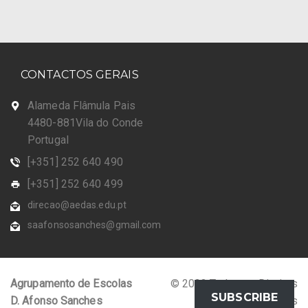
CONTACTOS GERAIS
Alameda Flâmula Pais
4480-881Vila do Conde
Portugal
[+351] 252 640 490
[+351] 252 640 499
direcao@aedas.edu.pt
saafonsosanches@gmail.com
Agrupamento de Escolas
© 2023 Todos os Direitos
SUBSCRIBE
D. Afonso Sanches
Reservados