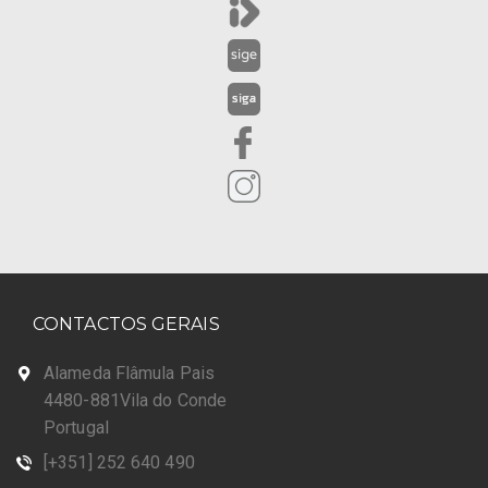
CONTACTOS GERAIS
Alameda Flâmula Pais
4480-881Vila do Conde
Portugal
[+351] 252 640 490