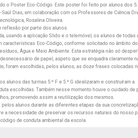
o o Poster Eco-Código. Este poster foi feito por alunos dos 5.º
o-Saúl Dias, em colaboração com os Professores de Ciência Div
cnológica, Rosalina Oliveira.
 reflexão por parte dos alunos.
da, usando a aplicação Slido e o telemóvel, os alunos de todas 
m características Eco-Código, conforme solicitado no âmbito d
Resíduos, Água e Meio Ambiente. Esta estratégia não só desper
 desnecessário de papel, aspeto que se enquadra claramente n
e, foram escolhidas, pelos alunos, as doze frases colocadas n
os alunos das turmas 5.º F e 5.º G idealizaram e construíram a
onduta escolhidas. Também nesse momento houve o cuidado de 
alhos, promovendo assim a reutilização dos mesmos.
elos alunos durante as diferentes etapas da sua concretizaçã
e a necessidade de preservar os recursos naturais do nosso p
o código de conduta ambiental da escola.