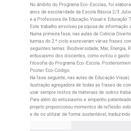
No âmbito do Programa Eco-Escolas, foi elaborad
anos de escolaridade da Escola Básica 2/3 Juli
e a Professora de Educação Visual e Educação Te
Este trabalho envolveu pesquisa de informação e
Numa primeira fase, nas aulas de Ciência Diverti
turmas do 2.º ciclo escreveram várias frases co
seguintes temas: Biodiversidade, Mar, Energia, 
entusiasmo dos discentes, como evitou o gasto
filosofia do Programa Eco-Escola. Posteriorment
Poster Eco-Código.
Na fase seguinte, nas aulas de Educação Visual, 
ilustração agregadora de todas as frases de c
usar sempre restos de materiais de outros trab
Para além do entusiasmo e empenho patenteado p
projeto proporcionou momentos de reflexão sobr
e de os utilizar de forma sustentável, traduzind