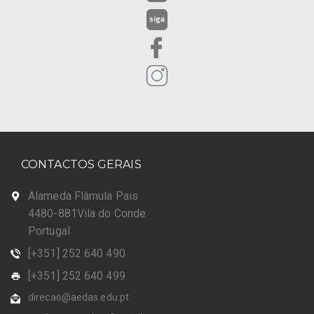
CONTACTOS GERAIS
Alameda Flâmula Pais
4480-881Vila do Conde
Portugal
[+351] 252 640 490
[+351] 252 640 499
direcao@aedas.edu.pt