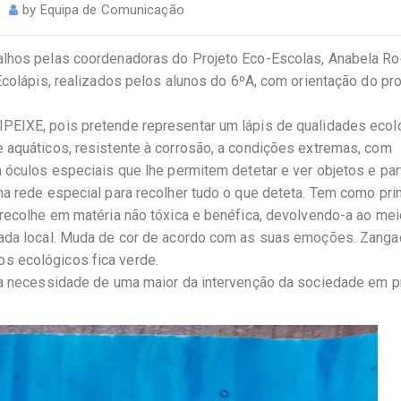
by
Equipa de Comunicação
alhos pelas coordenadoras do Projeto Eco-Escolas, Anabela Ro
Ecolápis, realizados pelos alunos do 6ºA, com orientação do pr
PEIXE, pois pretende representar um lápis de qualidades ecol
 aquáticos, resistente à corrosão, a condições extremas, com
 óculos especiais que lhe permitem detetar e ver objetos e par
ma rede especial para recolher tudo o que deteta. Tem como pri
 recolhe em matéria não tóxica e benéfica, devolvendo-a ao mei
cada local. Muda de cor de acordo com as suas emoções. Zanga
s ecológicos fica verde.
a a necessidade de uma maior da intervenção da sociedade em p