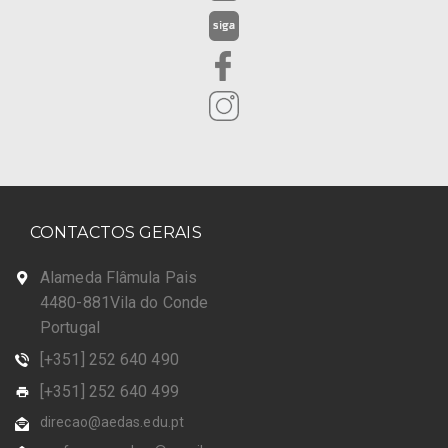
CONTACTOS GERAIS
Alameda Flâmula Pais
4480-881Vila do Conde
Portugal
[+351] 252 640 490
[+351] 252 640 499
direcao@aedas.edu.pt