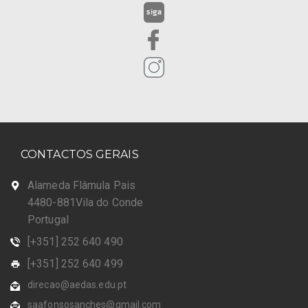
CONTACTOS GERAIS
Alameda Flâmula Pais
4480-881Vila do Conde
Portugal
[+351] 252 640 490
[+351] 252 640 499
direcao@aedas.edu.pt
saafonsosanches@gmail.com