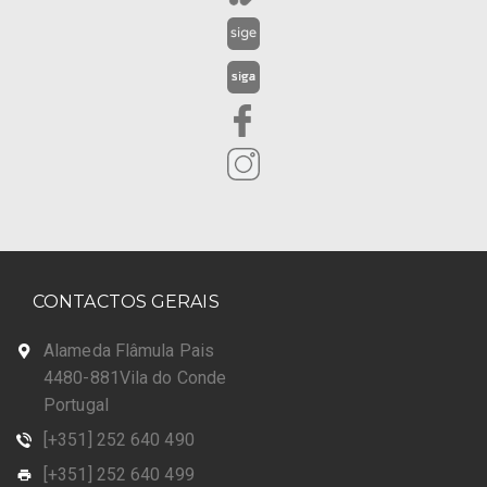
CONTACTOS GERAIS
Alameda Flâmula Pais
4480-881Vila do Conde
Portugal
[+351] 252 640 490
[+351] 252 640 499