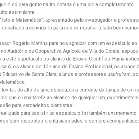
e que é só para gente muito dotada é uma ideia completamente
uito estimulante.
Isto é Matemática”, apresentado pelo investigador e professo
e desafiado a convidá-lo para nos vir mostrar o lado bem-humo
essor Rogério Martins para nos agraciar com um espetáculo ao 
 no Auditório da Cooperativa Agrícola de Vila do Conde, espaço
m a este espetáculo os alunos do Ensino Científico-Humanístic
ca A, os alunos de 10.º ano do Ensino Profissional, os alunos d
 Educativo de Santa Clara; alunos e professores usufruíram, ao
Matemática.
levitar, do alto de uma escada, uma corrente da tampa de um ra
smo que é uma tarefa ao alcance de qualquer um; experimentem
são para verdadeiros cientistas!…
realizada para assistir ao espetáculo foi também um momento
ssores bem dispostos e entusiasmados, e sempre acompanhado