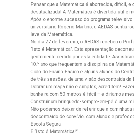
Pensar que a Matemática é aborrecida, difícil, 
desatualizada! A Matemática é divertida, útil e m
Após o enorme sucesso do programa televisivo “
universitário Rogério Martins, o AEDAS sentiu-s
leve da Matemática.
No dia 27 de fevereiro, o AEDAS recebeu o Prof
“Isto é Matemática”. Esta apresentação decorreu
gentilmente cedido por esta entidade. Assistira
10.º ano que frequentam a disciplina de Matemáti
Ciclo do Ensino Básico e alguns alunos do Centro
de três sessões, de uma visão descontraída da 
Dobrar um mapa não é simples, acreditem! Fazer 
banheira com 50 metros é fácil – e diríamos me
Construir um brinquedo-sempre-em-pé é uma mis
Não podemos deixar de referir que a caminhada 
descontraído de convívio, com alunos e profe
Escola Segura.
E “Isto é Matemática!”…