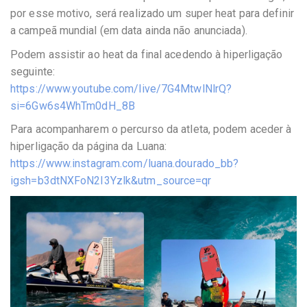
por esse motivo, será realizado um super heat para definir
a campeã mundial (em data ainda não anunciada).
Podem assistir ao heat da final acedendo à hiperligação
seguinte:
https://www.youtube.com/live/7G4MtwlNlrQ?
si=6Gw6s4WhTm0dH_8B
Para acompanharem o percurso da atleta, podem aceder à
hiperligação da página da Luana:
https://www.instagram.com/luana.dourado_bb?
igsh=b3dtNXFoN2I3Yzlk&utm_source=qr