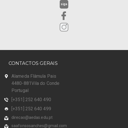
CONTACTOS GERAIS
Alameda Flâmula Pais
4480-881Vila do Conde
Portugal
[+351] 252 640 490
[+351] 252 640 499
direcao@aedas.edu.pt
saafonsosanches@gmail.com