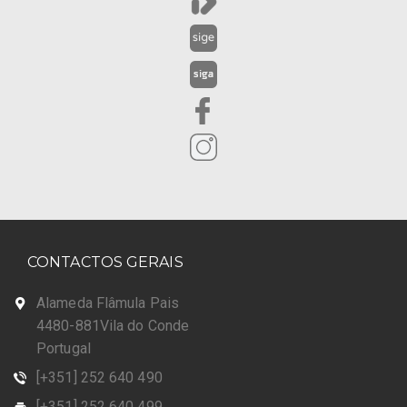
CONTACTOS GERAIS
Alameda Flâmula Pais
4480-881Vila do Conde
Portugal
[+351] 252 640 490
[+351] 252 640 499