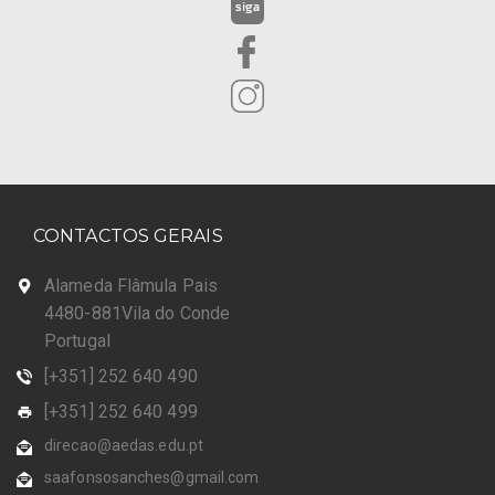
CONTACTOS GERAIS
Alameda Flâmula Pais
4480-881Vila do Conde
Portugal
[+351] 252 640 490
[+351] 252 640 499
direcao@aedas.edu.pt
saafonsosanches@gmail.com