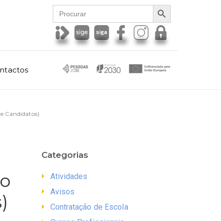
SEARCH BUTTON
Search
for:
ntactos
de Candidatos)
Categorias
do
Atividades
Avisos
)
Contratação de Escola