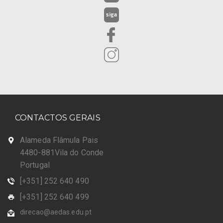
CONTACTOS GERAIS
Alameda Flâmula Pais
4480-881Vila do Conde
Portugal
[+351] 252 640 490
[+351] 252 640 499
direcao@aedas.edu.pt