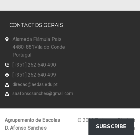
CONTACTOS GERAIS
Alameda Flâmula Pais
4480-881Vila do Conde
Portugal
[+351] 252 640 490
[+351] 252 640 499
direcao@aedas.edu.pt
saafonsosanches@gmail.com
Agrupamento de Escolas
© 2023 Todos os Direitos
SUBSCRIBE
D. Afonso Sanches
Reservados