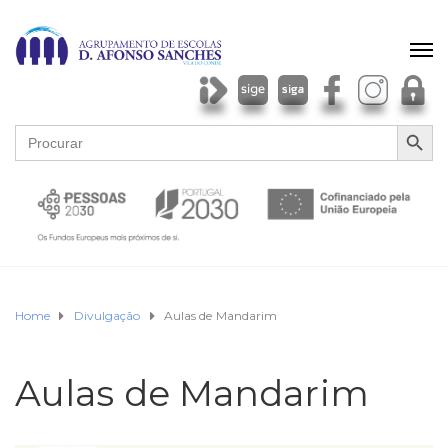
SEARCH BU
Search
for:
Home
Divulgação
Aulas de Mandarim
Aulas de Mandarim