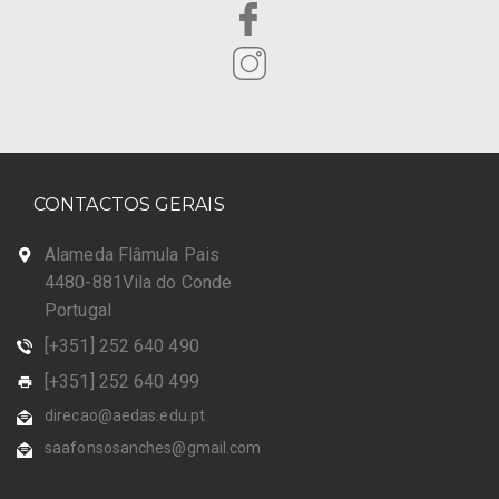
CONTACTOS GERAIS
Alameda Flâmula Pais
4480-881Vila do Conde
Portugal
[+351] 252 640 490
[+351] 252 640 499
direcao@aedas.edu.pt
saafonsosanches@gmail.com