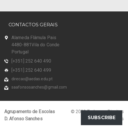
CONTACTOS GERAIS
Alameda Flâmula Pais
4480-881Vila do Conde
Portugal
[+351] 252 640 490
[+351] 252 640 499
direcao@aedas.edu.pt
saafonsosanches@gmail.com
Agrupamento de Escolas
© 2023 Todos os Direitos
SUBSCRIBE
D. Afonso Sanches
Reservados