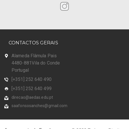
CONTACTOS GERAIS
Alameda Flâmula Pais
4480-881Vila do Conde
Portugal
[+351] 252 640 490
[+351] 252 640 499
direcao@aedas.edu.pt
saafonsosanches@gmail.com