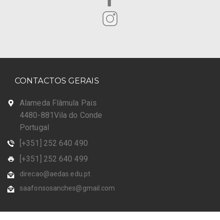
CONTACTOS GERAIS
Alameda Flâmula Pais
4480-881Vila do Conde
Portugal
[+351] 252 640 490
[+351] 252 640 499
direcao@aedas.edu.pt
saafonsosanches@gmail.com