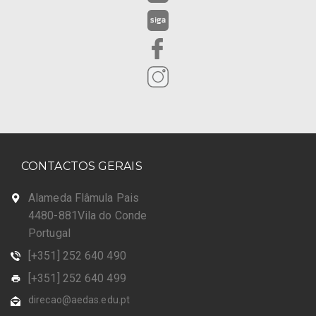
CONTACTOS GERAIS
Alameda Flâmula Pais
4480-881Vila do Conde
Portugal
[+351] 252 640 490
[+351] 252 640 499
direcao@aedas.edu.pt